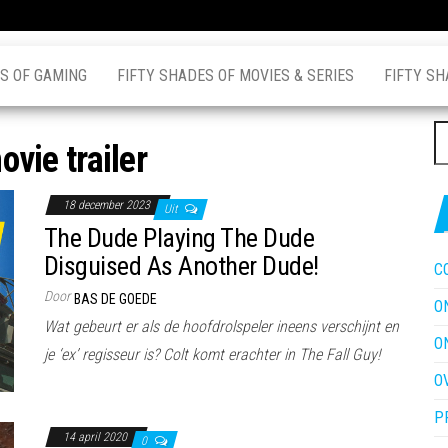
S OF GAMING
FIFTY SHADES OF MOVIES & SERIES
FIFTY SH
Z
ovie trailer
na
18 december 2023
Uit
The Dude Playing The Dude
Disguised As Another Dude!
C
Door
BAS DE GOEDE
O
Wat gebeurt er als de hoofdrolspeler ineens verschijnt en
O
je ‘ex’ regisseur is? Colt komt erachter in The Fall Guy!
O
P
14 april 2020
0