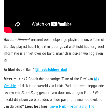
Bis zum Himmel
verdient een plekje in je playlist. In onze Tune of
the Day playlist heeft hij dat in ieder geval wel! Echt heel erg veel
informatie is er niet over de band, maar daar duiken we nog even
in!
Artikel door
: Bas /
@thedutchbeerdad
Meer muziek?
Check dan de vorige ‘Tune of the Day’ van
Ally
Venable
, of duik in de wereld van Linkin Park met een diepgaande
review van
From Zero
, geschreven door onze eigen Peter! Wat
maakt dit album zo bijzonder, en hoe past het binnen de evolutie
van de band?
Lees het hier:
Linkin Park – From Zero: The