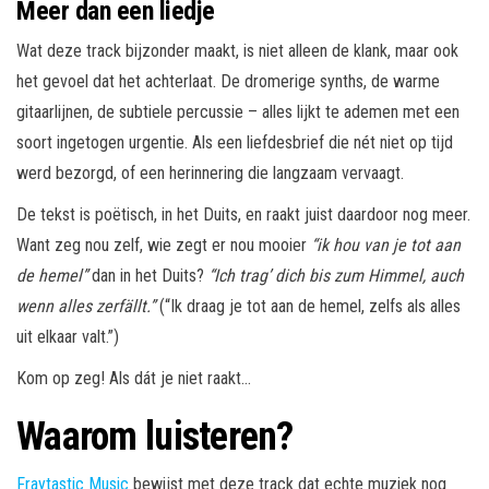
Meer dan een liedje
Wat deze track bijzonder maakt, is niet alleen de klank, maar ook
het gevoel dat het achterlaat. De dromerige synths, de warme
gitaarlijnen, de subtiele percussie – alles lijkt te ademen met een
soort ingetogen urgentie. Als een liefdesbrief die nét niet op tijd
werd bezorgd, of een herinnering die langzaam vervaagt.
De tekst is poëtisch, in het Duits, en raakt juist daardoor nog meer.
Want zeg nou zelf, wie zegt er nou mooier
“ik hou van je tot aan
de hemel”
dan in het Duits?
“Ich trag’ dich bis zum Himmel, auch
wenn alles zerfällt.”
(“Ik draag je tot aan de hemel, zelfs als alles
uit elkaar valt.”)
Kom op zeg! Als dát je niet raakt…
Waarom luisteren?
Fraytastic Music
bewijst met deze track dat echte muziek nog