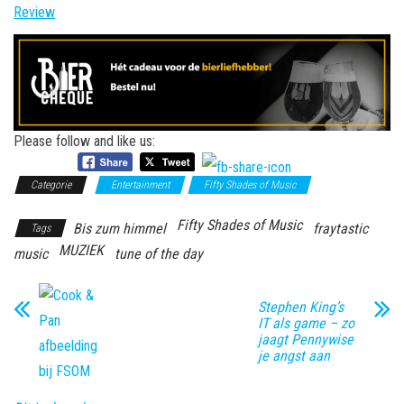
Review
Please follow and like us:
Categorie
Entertainment
Fifty Shades of Music
Fifty Shades of Music
Bis zum himmel
fraytastic
Tags
MUZIEK
music
tune of the day
Stephen King’s
IT als game – zo
jaagt Pennywise
je angst aan