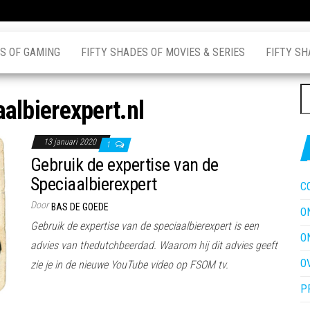
S OF GAMING
FIFTY SHADES OF MOVIES & SERIES
FIFTY SH
Z
albierexpert.nl
na
13 januari 2020
1
Gebruik de expertise van de
Speciaalbierexpert
C
Door
BAS DE GOEDE
O
Gebruik de expertise van de speciaalbierexpert is een
O
advies van thedutchbeerdad. Waarom hij dit advies geeft
O
zie je in de nieuwe YouTube video op FSOM tv.
P