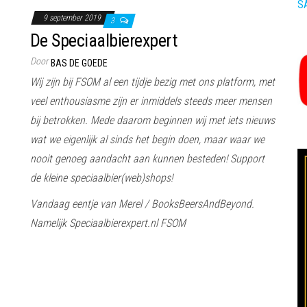
S
9 september 2019
3
De Speciaalbierexpert
Door
BAS DE GOEDE
Wij zijn bij FSOM al een tijdje bezig met ons platform, met
veel enthousiasme zijn er inmiddels steeds meer mensen
bij betrokken. Mede daarom beginnen wij met iets nieuws
wat we eigenlijk al sinds het begin doen, maar waar we
nooit genoeg aandacht aan kunnen besteden! Support
de kleine speciaalbier(web)shops!
Vandaag eentje van Merel / BooksBeersAndBeyond.
Namelijk Speciaalbierexpert.nl FSOM