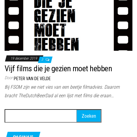
19 december 2019
3
Vijf films die je gezien moet hebben
Door
PETER VAN DE VELDE
Bij FSOM zijn we niet vies van een beetje filmadvies. Daarom
bracht TheDutchBeerDad al een lijst met films die eraan…
Zoeken
naar: