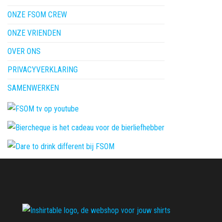
ONZE FSOM CREW
ONZE VRIENDEN
OVER ONS
PRIVACYVERKLARING
SAMENWERKEN