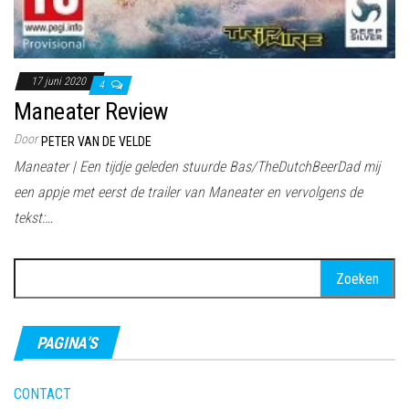
17 juni 2020
4
Maneater Review
Door
PETER VAN DE VELDE
Maneater | Een tijdje geleden stuurde Bas/TheDutchBeerDad mij
een appje met eerst de trailer van Maneater en vervolgens de
tekst:…
Zoeken
naar:
PAGINA’S
CONTACT