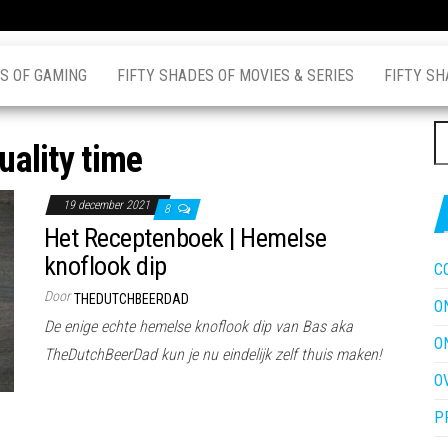
S OF GAMING
FIFTY SHADES OF MOVIES & SERIES
FIFTY SH
Z
uality time
na
19 december 2021
8
Het Receptenboek | Hemelse
knoflook dip
C
Door
THEDUTCHBEERDAD
O
De enige echte hemelse knoflook dip van Bas aka
O
TheDutchBeerDad kun je nu eindelijk zelf thuis maken!
O
P