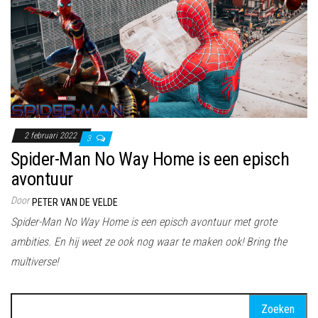
2 februari 2022
3
Spider-Man No Way Home is een episch
avontuur
Door
PETER VAN DE VELDE
Spider-Man No Way Home is een episch avontuur met grote
ambities. En hij weet ze ook nog waar te maken ook! Bring the
multiverse!
Zoeken