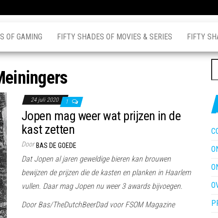
S OF GAMING
FIFTY SHADES OF MOVIES & SERIES
FIFTY SH
Z
Meiningers
na
24 juli 2020
1
Jopen mag weer wat prijzen in de
kast zetten
C
Door
BAS DE GOEDE
O
Dat Jopen al jaren geweldige bieren kan brouwen
O
bewijzen de prijzen die de kasten en planken in Haarlem
O
vullen. Daar mag Jopen nu weer 3 awards bijvoegen.
P
Door Bas/TheDutchBeerDad voor FSOM Magazine