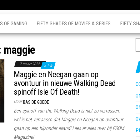
S OF GAMING
FIFTY SHADES OF MOVIES & SERIES
FIFTY SH
Z
:
maggie
na
7 maart 2022
2
Maggie en Neegan gaan op
avontuur in nieuwe Walking Dead
C
spinoff Isle Of Death!
O
Door
BAS DE GOEDE
O
Een spinoff van the Walking Dead is niet zo verrassen,
O
wel is het verrassen dat Maggie en Neegan op avontuur
gaan op een bijzonder eiland! Lees er alles over bij FSOM
P
Magazine!