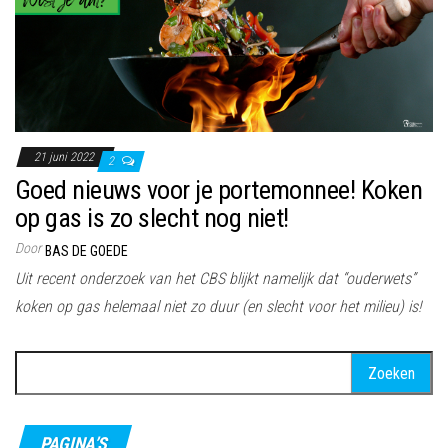
21 juni 2022
2
Goed nieuws voor je portemonnee! Koken
op gas is zo slecht nog niet!
Door
BAS DE GOEDE
Uit recent onderzoek van het CBS blijkt namelijk dat “ouderwets”
koken op gas helemaal niet zo duur (en slecht voor het milieu) is!
Zoeken
naar:
PAGINA’S