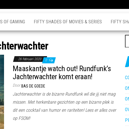
S OF GAMING
FIFTY SHADES OF MOVIES & SERIES
FIFTY SH
Z
chterwachter
na
26 februari 2020
0
Maaskantje watch out! Rundfunk’s
Jachterwachter komt eraan!
C
Door
BAS DE GOEDE
O
Jachterwachter is de bizarre Rundfunk wil die jij niet mag
O
missen. Met herkenbare gezichten op een bizarre plek is
O
dit een cocktail van humor en rariteiten! Lees er alles over
op FSOM!
P