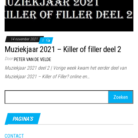
14 november 2021
0
Muziekjaar 2021 – Killer of filler deel 2
Door
PETER VAN DE VELDE
Muziekjaar 2021 deel 2 | Vorige week kwam het eerder deel van
Muziekjaar 2021 – Killer of Filler? online en…
Zoeken
naar:
PAGINA’S
CONTACT