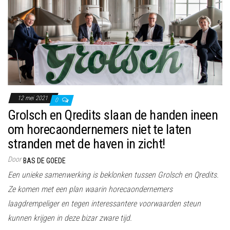
12 mei 2021
0
Grolsch en Qredits slaan de handen ineen
om horecaondernemers niet te laten
stranden met de haven in zicht!
Door
BAS DE GOEDE
Een unieke samenwerking is beklonken tussen Grolsch en Qredits.
Ze komen met een plan waarin horecaondernemers
laagdrempeliger en tegen interessantere voorwaarden steun
kunnen krijgen in deze bizar zware tijd.