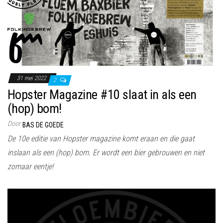
31 mei 2022
2
Hopster Magazine #10 slaat in als een
(hop) bom!
Door
BAS DE GOEDE
De 10e editie van Hopster magazine komt eraan en die gaat
inslaan als een (hop) bom. Er wordt een bier gebrouwen en niet
zomaar eentje!