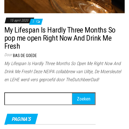
15 april 2020
5
My Lifespan Is Hardly Three Months So
pop me open Right Now And Drink Me
Fresh
Door
BAS DE GOEDE
My Lifespan Is Hardly Three Months So Open Me Right Now And
Drink Me Fresh! Deze NEIPA collabbrew van Uiltje, De Moersleutel
en LEHE werd vers geproefd door TheDutchbeerDad!
Zoeken
naar:
PAGINA’S