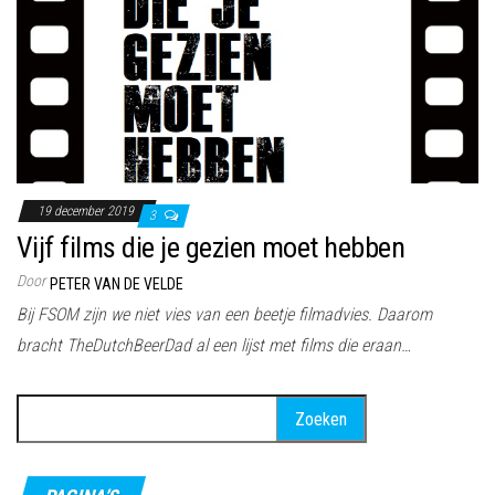
19 december 2019
3
Vijf films die je gezien moet hebben
Door
PETER VAN DE VELDE
Bij FSOM zijn we niet vies van een beetje filmadvies. Daarom
bracht TheDutchBeerDad al een lijst met films die eraan…
Zoeken
naar: