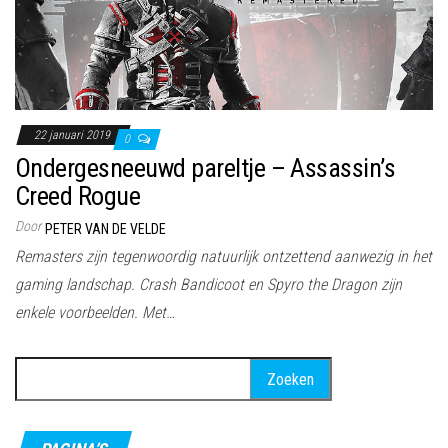
22 januari 2019
0
Ondergesneeuwd pareltje – Assassin’s
Creed Rogue
Door
PETER VAN DE VELDE
Remasters zijn tegenwoordig natuurlijk ontzettend aanwezig in het
gaming landschap. Crash Bandicoot en Spyro the Dragon zijn
enkele voorbeelden. Met…
Zoeken
naar: