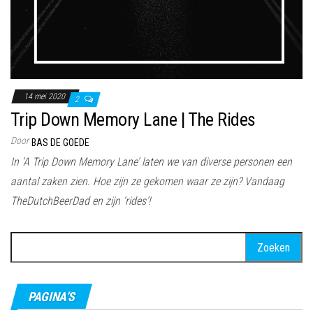
14 mei 2020
2
Trip Down Memory Lane | The Rides
Door
BAS DE GOEDE
In ‘A Trip Down Memory Lane’ laten we van diverse personen een
aantal zaken zien. Hoe zijn ze gekomen waar ze zijn? Vandaag
TheDutchBeerDad en zijn ‘rides’!
Zoeken
naar:
PAGINA’S