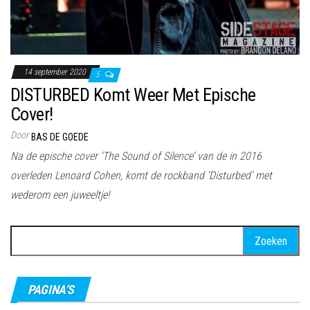
14 september 2020
5
DISTURBED Komt Weer Met Epische
Cover!
Door
BAS DE GOEDE
Na de epische cover ‘The Sound of Silence’ van de in 2016
overleden Lenoard Cohen, komt de rockband ‘Disturbed’ met
wederom een juweeltje!
Zoeken
naar:
PAGINA’S