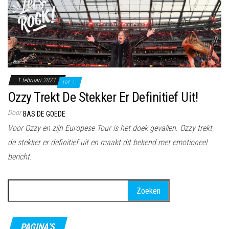
1 februari 2023
Uit
Ozzy Trekt De Stekker Er Definitief Uit!
Door
BAS DE GOEDE
Voor Ozzy en zijn Europese Tour is het doek gevallen. Ozzy trekt
de stekker er definitief uit en maakt dit bekend met emotioneel
bericht.
Zoeken
naar:
PAGINA’S