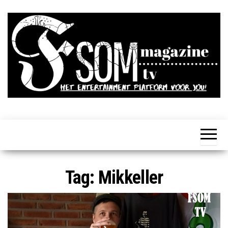
Ga
naar
de
inhoud
FSOM is het
Eten,
Drinken,
online
Gamen,
TV,
entertainment
Series,
magazine
Films,
Livestyle,
voor jou!
Tag:
Mikkeller
Alles op
wielen en
nog veel
meer!