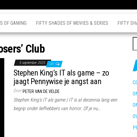
S OF GAMING
FIFTY SHADES OF MOVIES & SERIES
FIFTY SH
Z
osers’ Club
na
5 september 2025
Uit
Stephen King’s IT als game – zo
jaagt Pennywise je angst aan
C
Door
PETER VAN DE VELDE
O
Stephen King’s IT als game | IT is al decennia lang een
O
begrip onder liefhebbers van horror. Of je nu…
O
P