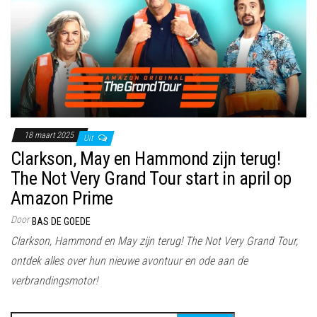
18 maart 2025
Uit
Clarkson, May en Hammond zijn terug!
The Not Very Grand Tour start in april op
Amazon Prime
Door
BAS DE GOEDE
Clarkson, Hammond en May zijn terug! The Not Very Grand Tour,
ontdek alles over hun nieuwe avontuur en ode aan de
verbrandingsmotor!