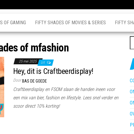
S OF GAMING
FIFTY SHADES OF MOVIES & SERIES
FIFTY SH
Z
hades of mfashion
na
25 mei 2025
Uit
Hey, dit is Craftbeerdisplay!
Door
C
BAS DE GOEDE
Craftbeerdisplay en FSOM slaan de handen ineen voor
O
een mix van bier, fashion en lifestyle. Lees snel verder en
O
scoor direct 10% korting!
O
P