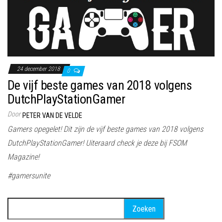
24 december 2018
0
De vijf beste games van 2018 volgens
DutchPlayStationGamer
Door
PETER VAN DE VELDE
Gamers opegelet! Dit zijn de vijf beste games van 2018 volgens
DutchPlayStationGamer! Uiteraard check je deze bij FSOM
Magazine!
#gamersunite
Zoeken
naar: