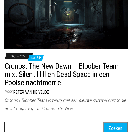
29 juli 2025
Uit
Cronos: The New Dawn – Bloober Team
mixt Silent Hill en Dead Space in een
Poolse nachtmerrie
Door
PETER VAN DE VELDE
Cronos | Bloober Team is terug met een nieuwe survival horror die
de lat hoger legt. In Cronos: The New…
Zoeken