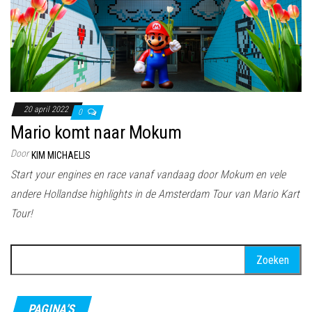
20 april 2022
0
Mario komt naar Mokum
Door
KIM MICHAELIS
Start your engines en race vanaf vandaag door Mokum en vele
andere Hollandse highlights in de Amsterdam Tour van Mario Kart
Tour!
Zoeken
naar:
PAGINA’S