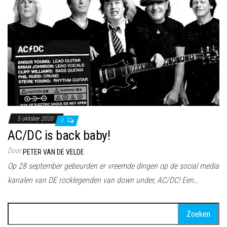
5 oktober 2020
0
AC/DC is back baby!
Door
PETER VAN DE VELDE
Op 28 september gebeurden er vreemde dingen op de social media
kanalen van DE rocklegenden van down under, AC/DC! Een…
Zoeken
naar: